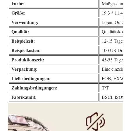
Farbe:
Maßgeschneide
Größe:
19,3 * 11,4 * 1
Verwendung:
Jagen, Outdoor-
Qualität:
Qualitätskontro
Beispielzeit:
12-15 Tage
Beispielkosten:
100 US-Dollar
Produktionszeit:
45-55 Tage
Verpackung:
Eine einzelne 
Lieferbedingungen:
FOB, EXW, DD
Zahlungsbedingungen:
T/T
Fabrikaudit:
BSCI, ISO9000