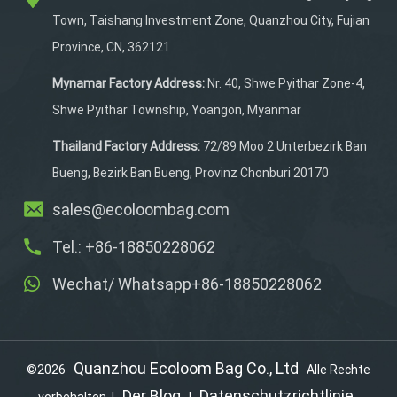
Reißverschluss am
Town, Taishang Investment Zone, Quanzhou City, Fujian
Hauptfach sorgt dafür,
Province, CN, 362121
dass der Schläger im
Inneren gut organisiert
Mynamar Factory Address:
Nr. 40, Shwe Pyithar Zone-4,
bleibt.
Shwe Pyithar Township, Yoangon, Myanmar
Thailand Factory Address:
72/89 Moo 2 Unterbezirk Ban
Bueng, Bezirk Ban Bueng, Provinz Chonburi 20170
sales@ecoloombag.com
Tel.: +86-18850228062
Wechat/ Whatsapp+86-18850228062
Quanzhou Ecoloom Bag Co., Ltd
©2026
Alle Rechte
Der Blog
Datenschutzrichtlinie