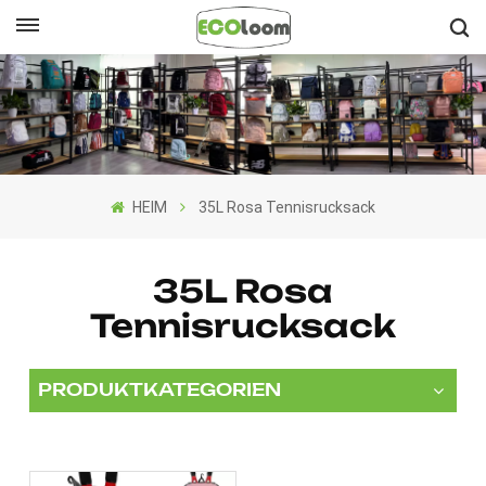
Deutsch
English
Français
HEIM
35L Rosa Tennisrucksack
Deutsch
Español
35L Rosa
Tennisrucksack
Nederlands
PRODUKTKATEGORIEN