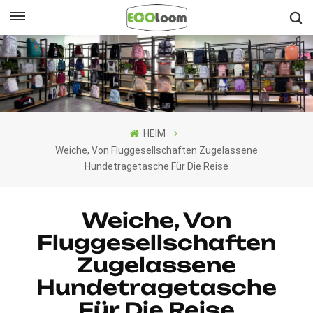
Deutsch
English
Français
HEIM
Deutsch
Weiche, Von Fluggesellschaften Zugelassene
Hundetragetasche Für Die Reise
Español
Nederlands
Weiche, Von
Fluggesellschaften
Zugelassene
Hundetragetasche
Für Die Reise