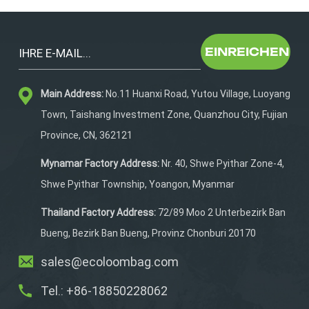
zugelassene
Hundetragetasche aus
Netzstoff ist
EINREICHEN
umweltfreundlich.Sie
entsprechen dem CA Prop
Main Address:
No.11 Huanxi Road, Yutou Village, Luoyang
65 Standard. Außerdem
ist es durch den
Town, Taishang Investment Zone, Quanzhou City, Fujian
verstärkten Nylonfaden
Province, CN, 362121
langlebig. Es ist ein
schönes Geschenkfür
Mynamar Factory Address:
Nr. 40, Shwe Pyithar Zone-4,
Haustiere und
Shwe Pyithar Township, Yoangon, Myanmar
Tierliebhaber, die zu
Hause bleiben oder auf
Thailand Factory Address:
72/89 Moo 2 Unterbezirk Ban
Reisen sind.
Bueng, Bezirk Ban Bueng, Provinz Chonburi 20170
sales@ecoloombag.com
Tel.: +86-18850228062