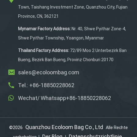
Skischuhrucksacks ist
Town, Taishang Investment Zone, Quanzhou City, Fujian
kältebeständig, wasEs ist
Province, CN, 362121
ideal für den Ski- und
Snowboardsport.
Mynamar Factory Address:
Nr. 40, Shwe Pyithar Zone-4,
Shwe Pyithar Township, Yoangon, Myanmar
Thailand Factory Address:
72/89 Moo 2 Unterbezirk Ban
Bueng, Bezirk Ban Bueng, Provinz Chonburi 20170
sales@ecoloombag.com
Tel.: +86-18850228062
Wechat/ Whatsapp+86-18850228062
Quanzhou Ecoloom Bag Co., Ltd
©2026
Alle Rechte
Der Blog
Datenschutzrichtlinie