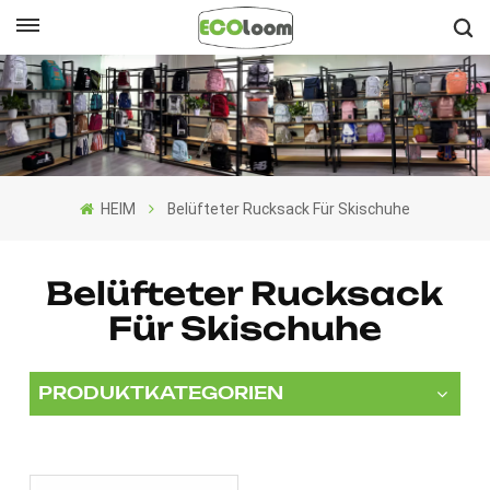
Deutsch
English
Français
HEIM
Belüfteter Rucksack Für Skischuhe
Deutsch
Español
Belüfteter Rucksack
Für Skischuhe
Nederlands
PRODUKTKATEGORIEN