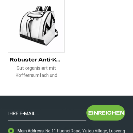
Robuster Anti-Kälte-Skischuh-Rucksack für Skiabenteuer
Gut organisiert mit
Kofferraumfach und
Helmfach, dieses
Robuster Anti-Kälte-
Skischuh-Rucksack für
Skiabenteuer besteht aus
strapazierfähigem und
EINREICHEN
wasserabweisendem
1680D Polyester. Die
Main Address:
No.11 Huanxi Road, Yutou Village, Luoyang
Schnalle dieses