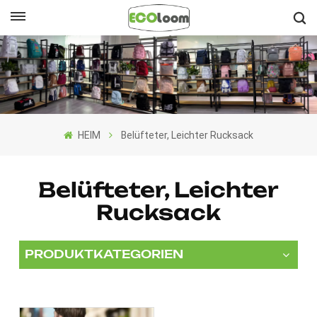
Deutsch
English
Français
HEIM
Belüfteter, Leichter Rucksack
Deutsch
Español
Belüfteter, Leichter
Rucksack
Nederlands
PRODUKTKATEGORIEN