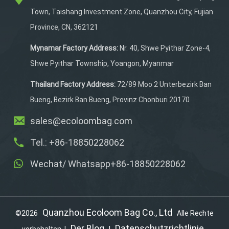
Tasche selbst sorgen
Town, Taishang Investment Zone, Quanzhou City, Fujian
dafür, dass Sie auch bei
Province, CN, 362121
schlechten
Lichtverhältnissen
Mynamar Factory Address:
Nr. 40, Shwe Pyithar Zone-4,
sichtbar bleiben, während
Shwe Pyithar Township, Yoangon, Myanmar
der sichere Brustgurt für
einen stabilen Sitz sorgt.
Thailand Factory Address:
72/89 Moo 2 Unterbezirk Ban
Bueng, Bezirk Ban Bueng, Provinz Chonburi 20170
sales@ecoloombag.com
Tel.: +86-18850228062
Wechat/ Whatsapp+86-18850228062
Quanzhou Ecoloom Bag Co., Ltd
©2026
Alle Rechte
Der Blog
Datenschutzrichtlinie