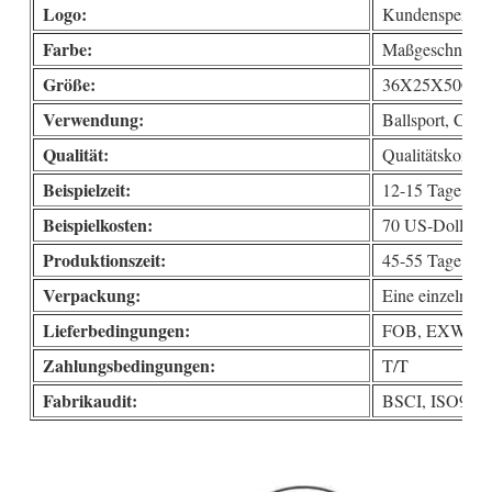
Logo:
Kundenspezifis
Farbe:
Maßgeschneide
Größe:
36X25X50CM
Verwendung:
Ballsport, Cam
Qualität:
Qualitätskontro
Beispielzeit:
12-15 Tage
Beispielkosten:
70 US-Dollar
Produktionszeit:
45-55 Tage
Verpackung:
Eine einzelne 
Lieferbedingungen:
FOB, EXW, DD
Zahlungsbedingungen:
T/T
Fabrikaudit:
BSCI, ISO9000