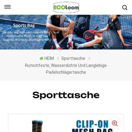
Deutsch
English
Français
HEIM
Sporttasche
Deutsch
Rutschfeste, Wasserdichte Und Langlebige
Padelschlägertasche
Español
Nederlands
Sporttasche