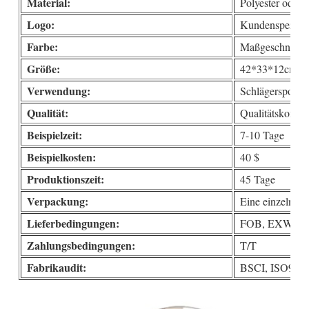
Material:
Polyester oder 
Logo:
Kundenspezifis
Farbe:
Maßgeschneide
Größe:
42*33*12cm
Verwendung:
Schlägersport, 
Qualität:
Qualitätskontro
Beispielzeit:
7-10 Tage
Beispielkosten:
40 $
Produktionszeit:
45 Tage
Verpackung:
Eine einzelne 
Lieferbedingungen:
FOB, EXW, DD
Zahlungsbedingungen:
T/T
Fabrikaudit:
BSCI, ISO9000