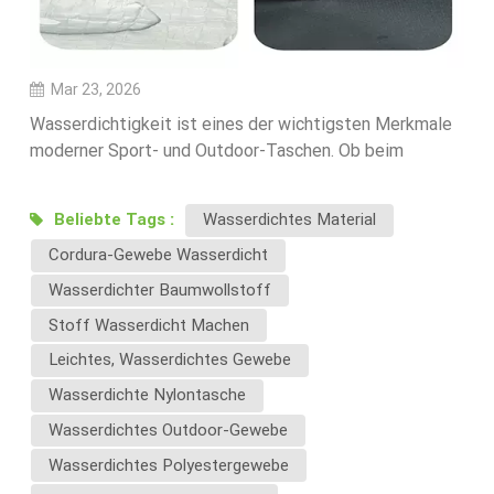
Mar 23, 2026
Wasserdichtigkeit ist eines der wichtigsten Merkmale
moderner Sport- und Outdoor-Taschen. Ob beim
Schwimmen, im Fitnessstudio oder bei anderen
Outdoor-Aktivitäten – der Schutz persönlicher
Beliebte Tags :
Wasserdichtes Material
Gegenstände vor Feuchtigkeit ist unerlässlich.Darum
Cordura-Gewebe Wasserdicht
sollten wasserdichte Materialien bei der Entwicklung
Ihrer Taschenprodukte Priorität haben.1. Schutz vor
Wasserdichter Baumwollstoff
FeuchtigkeitWasserdichte Materialien tragen dazu bei,
Stoff Wasserdicht Machen
dass der Inhalt in verschiedenen Situationen trocken
Leichtes, Wasserdichtes Gewebe
bleibt:Nasse Kleidung nach dem
SchwimmenRegeneinwirkung bei Aktivitäten im
Wasserdichte Nylontasche
FreienVersehentliches Verschütten in
Wasserdichtes Outdoor-Gewebe
FitnessstudiosDies verbessert die
Wasserdichtes Polyestergewebe
Produktzuverlässigkeit und die Kundenzufriedenheit.2.