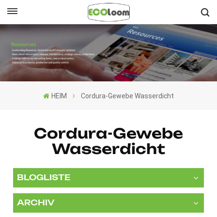
Deutsch
English
Français
HEIM
Cordura-Gewebe Wasserdicht
Deutsch
Español
Cordura-Gewebe
Wasserdicht
Nederlands
BLOGLISTE
ARCHIV