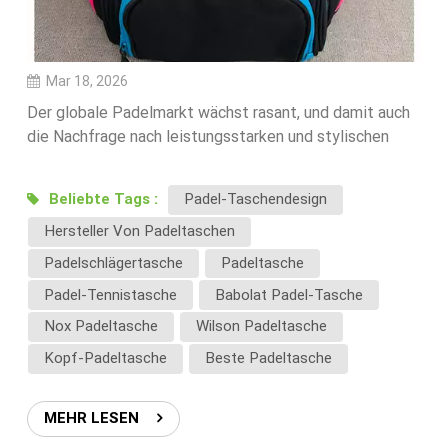
Mar 18, 2026
Der globale Padelmarkt wächst rasant, und damit auch
die Nachfrage nach leistungsstarken und stylischen
Padeltaschen. Im Jahr 2026 konkurrieren Marken nicht
mehr allein über grundlegende Funktionalität – Design,
Beliebte Tags :
Padel-Taschendesign
Innovation und Benutzerfreundlichkeit sind dann die
Hersteller Von Padeltaschen
entscheidenden Unterscheidungsmerkmale.Hier sind
die wichtigsten Designtrends für Padel-Taschen, die
Padelschlägertasche
Padeltasche
die Branche im Jahr 2026 prägen werden.1. Funktionale
Padel-Tennistasche
Babolat Padel-Tasche
und organisierte Aufbewahrung (nach wie vor oberste
Nox Padeltasche
Wilson Padeltasche
Priorität)Moderne Padelspieler erwarten eine
durchdachte Organisation ihrer Taschen.Zu den
Kopf-Padeltasche
Beste Padeltasche
wichtigsten Merkmalen gehören:Separate, gepolsterte
Fächer für 2–4 SchlägerGetrennte, belüftete
MEHR LESEN
SchuhfächerMehrere Zubehörtaschen für Bälle,