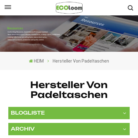
Deutsch
English
Français
HEIM
Hersteller Von Padeltaschen
Deutsch
Español
Hersteller Von
Padeltaschen
Nederlands
BLOGLISTE
ARCHIV