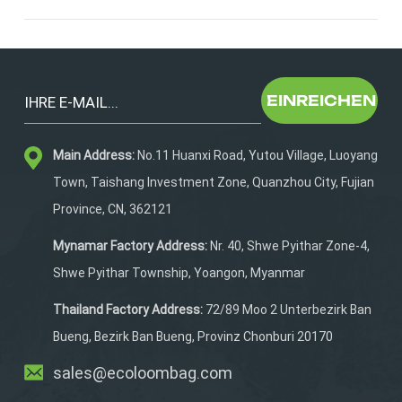
Handtücher und persönliche GegenständeEin gut
strukturiertes Layout verbessert die
Benutzerfreundlichkeit und gilt heute als unerlässlich.
()2. Leichte und dennoch strapazierfähige
MaterialienHochleistungsmaterialien stehen 2026 im
EINREICHEN
Mittelpunkt.Trendmaterialien:Reißfestes Polyester und
NylonTPU-beschichtete wasserabweisende
StoffeVerstärkte BodenplattenDie Spieler wünschen
Main Address:
No.11 Huanxi Road, Yutou Village, Luoyang
sich Taschen, die folgende Eigenschaften aufweisen:✔
Town, Taishang Investment Zone, Quanzhou City, Fujian
Leicht und daher einfach zu transportieren✔ Langlebig
Province, CN, 362121
für den täglichen Gebrauch✔ Beständig gegen
WitterungseinflüsseLanglebigkeit und Materialqualität
Mynamar Factory Address:
Nr. 40, Shwe Pyithar Zone-4,
bleiben entscheidende Kaufkriterien.3.
Shwe Pyithar Township, Yoangon, Myanmar
Minimalistisches und lifestyleorientiertes
DesignPadel-Taschen sind längst nicht mehr nur
Thailand Factory Address:
72/89 Moo 2 Unterbezirk Ban
Sportausrüstung – sie sind Lifestyle-
Bueng, Bezirk Ban Bueng, Provinz Chonburi 20170
Produkte.Designtrends:Klare, minimalistische
ÄsthetikNeutrale Farbtöne (Schwarz, Beige,
sales@ecoloombag.com
Marineblau)Multifunktionale Designs (Sport + Reisen +