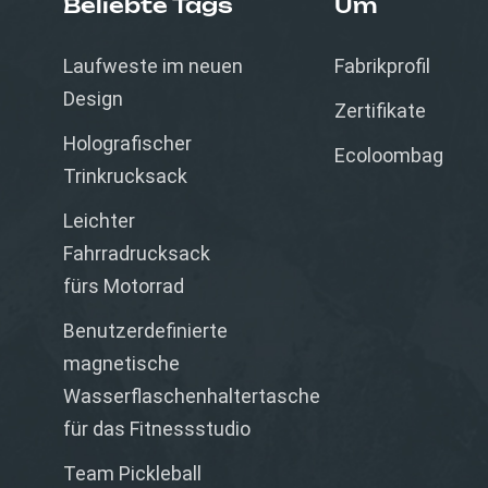
Beliebte Tags
Um
Laufweste im neuen
Fabrikprofil
Design
Zertifikate
Holografischer
Ecoloombag
Trinkrucksack
Leichter
Fahrradrucksack
fürs Motorrad
Benutzerdefinierte
magnetische
Wasserflaschenhaltertasche
für das Fitnessstudio
Team Pickleball