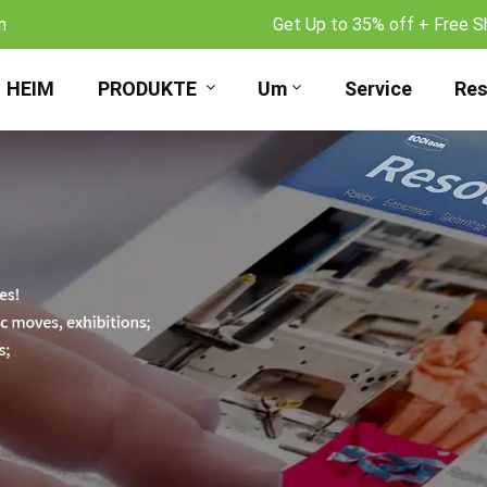
m
Get Up to 35% off + Free S
HEIM
PRODUKTE
Um
Service
Res