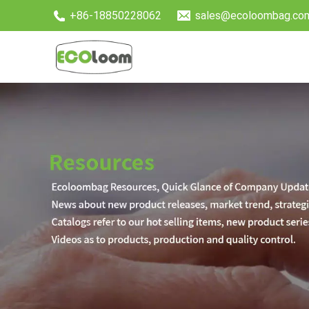
+86-18850228062
sales@ecoloombag.co