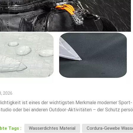
, 2026
ichtigkeit ist eines der wichtigsten Merkmale moderner Sport
tudio oder bei anderen Outdoor-Aktivitäten – der Schutz persö
lich.Darum sollten wasserdichte Materialien bei der Entwicklung
keitWasserdichte Materialien tragen dazu bei, dass der Inhalt 
ebte Tags :
Wasserdichtes Material
Cordura-Gewebe Wasse
g nach dem SchwimmenRegeneinwirkung bei Aktivitäten im Freie