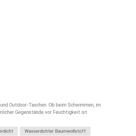
- und Outdoor-Taschen. Ob beim Schwimmen, im
nlicher Gegenstände vor Feuchtigkeit ist
 Ihrer Taschenprodukte Priorität haben.1. Schutz vor
in verschiedenen Situationen trocken bleibt:Nasse
rdicht
Wasserdichter Baumwollstoff
nVersehentliches Verschütten in