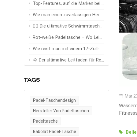
Top-Features, auf die Marken bei Anbietern von Angeltaschen achten
Wie man einen zuverlässigen Hersteller von Trinkwesten auswählt (OEM-Leitfaden)
🏊‍♂️ Die ultimative Schwimmtasche – Entwickelt für Schwimmer, gebaut für Höchstleistungen
Rot-weiße Padeltasche – Wo Leidenschaft auf Zielstrebigkeit trifft
Wie reist man mit einem 17-Zoll-Trolley stilvoll und clever?
🐴 Der ultimative Leitfaden für Reittaschen: Die größten Ausrüstungsprobleme der Reiter mit Stil und Funktion lösen
TAGS
Mar 23
Padel-Taschendesign
Wasserd
Hersteller Von Padeltaschen
Fitnesss
unerläss
Padeltasche
Feuchtig
Babolat Padel-Tasche
Beli
Kleidun