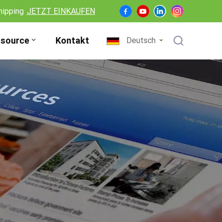
hipping
JETZT EINKAUFEN
source
Kontakt
Deutsch
English
Français
Deutsch
Español
Nederlands