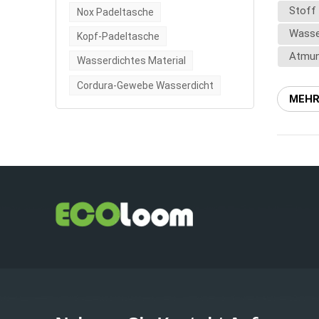
Stoff
Fitnesss
Nox Padeltasche
Lösunge
Wasse
Kopf-Padeltasche
das Aus
Atmun
Wasserdichtes Material
Gesamtle
geruchs
Cordura-Gewebe Wasserdicht
funktion
MEHR
Komfort
in:Schw
unverzi
individu
Zielmärk
werden b
Konstru
abheben
Kontakti