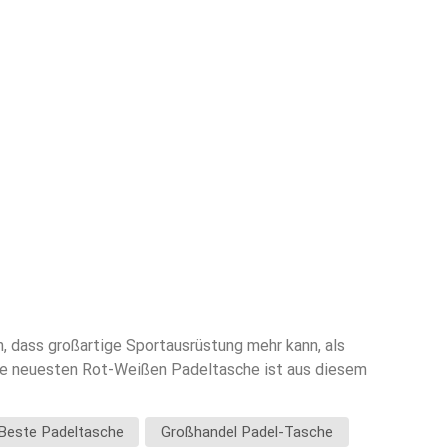
, dass großartige Sportausrüstung mehr kann, als
sere neuesten Rot-Weißen Padeltasche ist aus diesem
rebigkeit.❤️ Die Bedeutung hinter den FarbenDas
uls, der jeden Spieler auf dem Platz antreibt. Im
Beste Padeltasche
Großhandel Padel-Tasche
ie Ruhe, die jede Bewegung leitet. Zusammen bilden