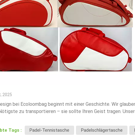
, 2025
sign bei Ecoloombag beginnt mit einer Geschichte. Wir glauben
Nötigste zu transportieren – sie sollte Ihren Geist tragen. Un
geboren: eine Mischung aus Leidenschaft, Präzision und Zielst
 Rot steht für Energie, Entschlossenheit und Tatendrang – den P
ebte Tags :
Padel-Tennistasche
Padelschlägertasche
z dazu steht das reine Weiß für Konzentration und Klarheit, d