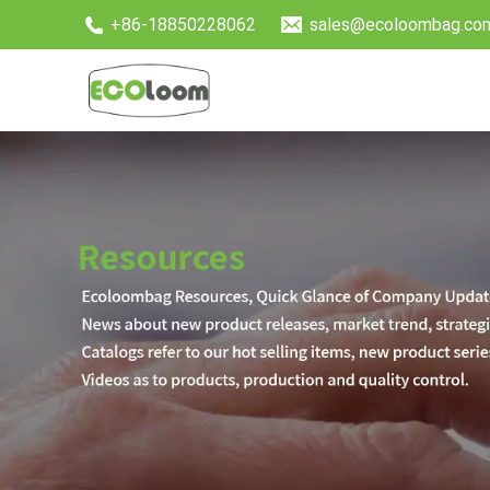
+86-18850228062
sales@ecoloombag.co