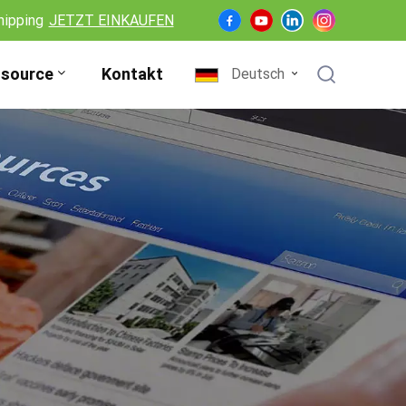
hipping
JETZT EINKAUFEN
source
Kontakt
Deutsch
English
Français
Deutsch
Español
Nederlands