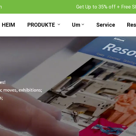
m
Get Up to 35% off + Free S
HEIM
PRODUKTE
Um
Service
Res