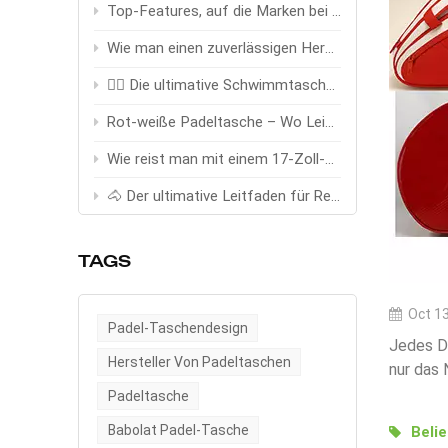
Top-Features, auf die Marken bei Anbietern von Angeltaschen achten
Wie man einen zuverlässigen Hersteller von Trinkwesten auswählt (OEM-Leitfaden)
🏊‍♂️ Die ultimative Schwimmtasche – Entwickelt für Schwimmer, gebaut für Höchstleistungen
Rot-weiße Padeltasche – Wo Leidenschaft auf Zielstrebigkeit trifft
Wie reist man mit einem 17-Zoll-Trolley stilvoll und clever?
🐴 Der ultimative Leitfaden für Reittaschen: Die größten Ausrüstungsprobleme der Reiter mit Stil und Funktion lösen
TAGS
Oct 13
Padel-Taschendesign
Jedes De
Hersteller Von Padeltaschen
nur das 
Glauben 
Padeltasche
kräftige
Babolat Padel-Tasche
Beli
Gegensat