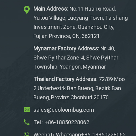
Main Address:
No.11 Huanxi Road,
Yutou Village, Luoyang Town, Taishang
Investment Zone, Quanzhou City,
Fujian Province, CN, 362121
Mynamar Factory Address:
Nr. 40,
Shwe Pyithar Zone-4, Shwe Pyithar
Township, Yoangon, Myanmar
Thailand Factory Address:
72/89 Moo
2 Unterbezirk Ban Bueng, Bezirk Ban
Bueng, Provinz Chonburi 20170
sales@ecoloombag.com
Tel.: +86-18850228062
Wechat/ Whatsapp+86-18850228062