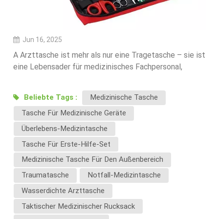
Jun 16, 2025
A Arzttasche ist mehr als nur eine Tragetasche – sie ist
eine Lebensader für medizinisches Fachpersonal,
Ersthelfer, Rettungssanitäter, Pflegekräfte und Ärzte.
Ob im Notfall, in der häuslichen Pflege, in Kliniken oder
Beliebte Tags :
Medizinische Tasche
bei Außeneinsätzen – die richtige Medizintasche kann
Tasche Für Medizinische Geräte
einen großen Unterschied machen. Wir bei Ecoloombag
kennen die besonderen Herausforderungen, vor denen
Überlebens-Medizintasche
Nutzer von Notfalltaschen stehen, und haben
Tasche Für Erste-Hilfe-Set
innovative Lösungen entwickelt, um ihre Bedürfnisse zu
Medizinische Tasche Für Den Außenbereich
erfüllen.🚨 Häufige Herausforderungen bei
medizinischen Taschen1. Unorganisiertes
Traumatasche
Notfall-Medizintasche
InterieurProblempunkt: Viele Benutzer beschweren
Wasserdichte Arzttasche
sich, dass die Arzttaschen überfüllt sind und es
Taktischer Medizinischer Rucksack
schwierig wird, wichtige Instrumente schnell zu finden.