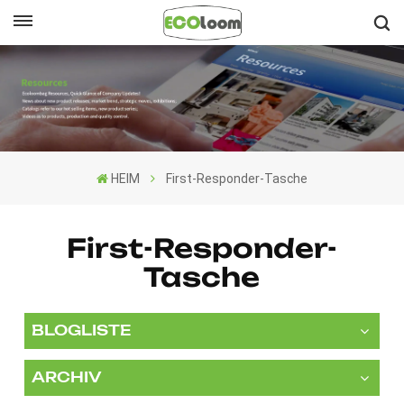
Deutsch
English
Français
HEIM
First-Responder-Tasche
Deutsch
Español
First-Responder-
Tasche
Nederlands
BLOGLISTE
ARCHIV