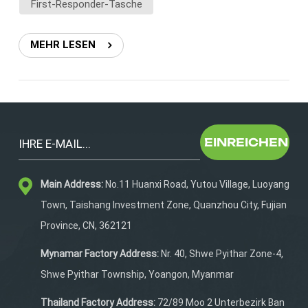
Lösung: Wir entwickeln medizinische Taschen mit
First-Responder-Tasche
modularen Fächern, farbcodierten Trennwänden und
transparenten Beuteln für sofortigen Zugriff. Unser
MEHR LESEN
Layout unterstützt die Triage-Logik, sodass wichtige
Gegenstände immer im Vordergrund stehen. 2.
Unzureichende HaltbarkeitProblempunkt:
Minderwertige Materialien führen zu Verschleiß,
insbesondere in anspruchsvollen Umgebungen wie
Krankenwagen oder Feldlazaretten. Lösung: Unsere
EINREICHEN
langlebigen Medizintaschen sind aus
strapazierfähigem, wasserdichtem 1680D- oder 900D-
Polyester gefertigt und verfügen über verstärkte
Main Address:
No.11 Huanxi Road, Yutou Village, Luoyang
Nähte und YKK-Reißverschlüsse für maximale
Town, Taishang Investment Zone, Quanzhou City, Fujian
Zuverlässigkeit unter Druck. 3. Fehlende
Province, CN, 362121
Wasserdichtigkeit oder
KontaminationsschutzProblempunkt: Verschüttete
Mynamar Factory Address:
Nr. 40, Shwe Pyithar Zone-4,
Flüssigkeiten, Körperflüssigkeiten oder
Shwe Pyithar Township, Yoangon, Myanmar
Wetterbedingungen können den Inhalt beschädigen
oder ein biologisches Gefahrenrisiko darstellen. Lösung:
Thailand Factory Address:
72/89 Moo 2 Unterbezirk Ban