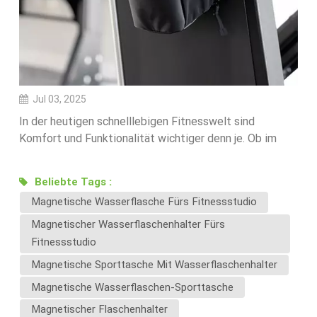
Jul 03, 2025
In der heutigen schnelllebigen Fitnesswelt sind
Komfort und Funktionalität wichtiger denn je. Ob im
Fitnessstudio, im Freien oder zwischen Meetings – die
Art und Weise, wie Sie Ihre Ausrüstung transportieren,
Beliebte Tags :
kann einen großen Unterschied machen. Bei
Magnetische Wasserflasche Fürs Fitnessstudio
Ecoloombag suchen wir ständig nach cleveren Lösungen
– und unser magnetischer Wasserflaschenhalter für
Magnetischer Wasserflaschenhalter Fürs
Sporttaschen ist eine unserer größten Innovationen.✅
Fitnessstudio
Was ist ein magnetischer Wasserflaschenhalter für
Magnetische Sporttasche Mit Wasserflaschenhalter
Sporttaschen?Dieser clevere Halter mit
Magnetische Wasserflaschen-Sporttasche
leistungsstarken Magneten der Güteklasse N52 sichert
Ihre Wasserflasche an der Außenseite Ihrer Sporttasche
Magnetischer Flaschenhalter