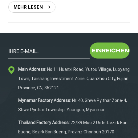
PE-Platten oder geformtem Boden für Struktur ✅
MEHR LESEN
Strenge Qualitätskontrolle Zugfestigkeits- und
Haltbarkeitstests für Reißverschlüsse, Griffe und
Riemen Prüfung der Farbechtheit und Abriebfestigkeit
Endgültige Stück-für-Stück-Kontrolle vor dem Versand
✅ Anpassung an Ihre Marke Stickerei, Siebdruck,
EINREICHEN
Silikonpatch, Sublimation – alle Markenelemente
werden mit Präzision verarbeitet Individuelles Futter
mit Logos oder Symbolen MOQ-Flexibilität für neue
Main Address:
No.11 Huanxi Road, Yutou Village, Luoyang
Kollektionen oder spezielle Team-Editionen 📦 Egal, ob
Town, Taishang Investment Zone, Quanzhou City, Fujian
Sie ein Flaggschiffprodukt entwickeln oder eine
limitierte Teamserie auf den Markt bringen, wir
Province, CN, 362121
unterstützen Ihre Marke mit bewährter
Mynamar Factory Address:
Nr. 40, Shwe Pyithar Zone-4,
Handwerkskunst und Fertigungsintelligenz. Wenn Sie
einen zuverlässigen und detailorientierten
Shwe Pyithar Township, Yoangon, Myanmar
Produktionspartner suchen, zeigen wir Ihnen gerne, was
Thailand Factory Address:
72/89 Moo 2 Unterbezirk Ban
wir können. 👉 Senden Sie uns eine DM oder
Bueng, Bezirk Ban Bueng, Provinz Chonburi 20170
kommentieren Sie unten, um Ihre nächste