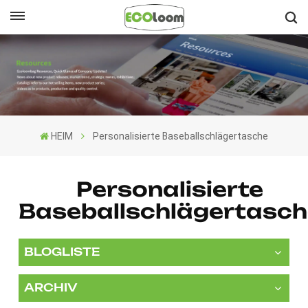
Deutsch
English
Français
HEIM
Personalisierte Baseballschlägertasche
Deutsch
Español
Personalisierte
Baseballschlägertasch
Nederlands
BLOGLISTE
ARCHIV