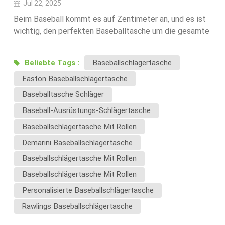
Jul 22, 2025
Beim Baseball kommt es auf Zentimeter an, und es ist
wichtig, den perfekten Baseballtasche um die gesamte
Ausrüstung gut zu organisieren. 🔍 Liebe zum Detail 🎨
Exakte Farbabstimmung für Markenkonsistenz 🧵
Beliebte Tags :
Baseballschlägertasche
Robuste Konstruktion für den Einsatz mit hoher
Easton Baseballschlägertasche
Belastung Als erfahrener OEM/ODM-Partner bieten wir
End-to-End-Entwicklung: ✅ Konzeptdesign und
Baseballtasche Schläger
Materialbeschaffung Wir unterstützen Marken von der
Baseball-Ausrüstungs-Schlägertasche
Skizze bis zum Muster. Bieten Sie eine große Auswahl
Baseballschlägertasche Mit Rollen
an Hochleistungsstoffen an: Ripstop-Nylon,
beschichtetes Poly, wasserdichte Plane usw. Passende
Demarini Baseballschlägertasche
Farben bei Reißverschlüssen, Paspeln, Besätzen,
Baseballschlägertasche Mit Rollen
Netzen und Gurten für eine einheitliche visuelle
Baseballschlägertasche Mit Rollen
Wirkung. ✅ Funktionsorientiertes Engineering Spezielle
Fledermaushüllen (einzeln oder mehrere) Belüftete
Personalisierte Baseballschlägertasche
Stollenfächer Gepolsterte Laptop- oder Tablet-
Rawlings Baseballschlägertasche
Taschen für Trainer Seitliche Wasserflaschenhalter und
Organizer-Panels für Zubehör Verstärkter Boden mit