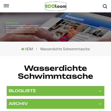
Deutsch
English
Français
HEIM
Wasserdichte Schwimmtasche
Deutsch
Español
Wasserdichte
Schwimmtasche
Nederlands
BLOGLISTE
ARCHIV