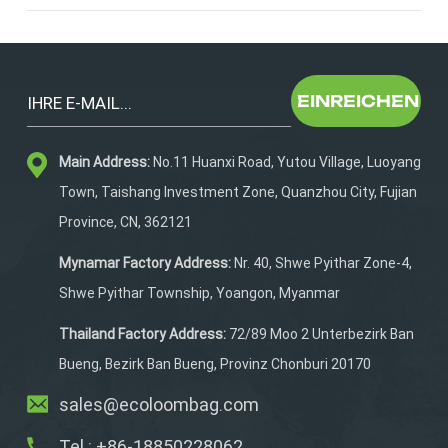
HauptfachEntwickelt, um all Ihre Trainingsutensilien
aufzunehmen, einschließlich: Kickboard Zugboje Großes
Handtuch Aufwärmjacke Schutzbrillen und Kappen Kein
Quetschen, kein Umräumen – einfach jedes Mal
EINREICHEN
müheloses Packen. 4. Schnellzugriffstaschen an den
SeitenSchnapp dir sofort, was du brauchst. Ideal für
Main Address:
No.11 Huanxi Road, Yutou Village, Luoyang
Wasserflaschen, Skibrillen, Sonnencreme, Schlüssel und
kleine Accessoires.5. Strapazierfähige,
Town, Taishang Investment Zone, Quanzhou City, Fujian
wasserabweisende BodenplatteDer extra dicke
Province, CN, 362121
beschichtete Boden schützt die Tasche vor Nässe am
Pool und sorgt für eine lange Lebensdauer.6. Gut
Mynamar Factory Address:
Nr. 40, Shwe Pyithar Zone-4,
sichtbare FarbenWählen Sie aus sechs kräftigen Farben,
Shwe Pyithar Township, Yoangon, Myanmar
die in stark frequentierten Trainingsbereichen sofort
ins Auge fallen. Leicht zu erkennen, sicherer für Kinder
Thailand Factory Address:
72/89 Moo 2 Unterbezirk Ban
und stilvoll für alle.🎒 Perfekt für✔ Tägliches
Bueng, Bezirk Ban Bueng, Provinz Chonburi 20170
Schwimmtraining ✔ Schwimmteams & -vereine ✔
sales@ecoloombag.com
Triathleten ✔ Schwimmkurse für Kinder ✔ Strand- und
Wassersport ✔ Wochenendausflüge📏
Tel.: +86-18850228062