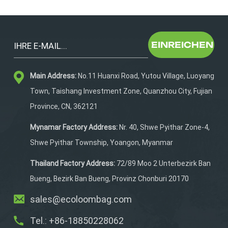
Nachhaltigkeit, ohne Abstriche bei der Leistung zu
machen. 2. Atmungsaktive Mesh-EinsätzeStrategisch
platzierte 3D-Air-Mesh-Einsätze sorgen für maximale
Luftzirkulation und reduzieren Schweißbildung. Dies ist
EINREICHEN
entscheidend, um Überhitzung bei heißen
Sommerläufen oder intensiven Anstiegen zu vermeiden.
3. Präzisionsschnallen und verstellbare
Main Address:
No.11 Huanxi Road, Yutou Village, Luoyang
PassformUnsere Westen verfügen über robuste, flache
Town, Taishang Investment Zone, Quanzhou City, Fujian
Schnallen, die ein Auf- und Abhüpfen sowie Scheuern
Province, CN, 362121
verhindern. Dank mehrerer Einstellpunkte an Brust,
Schultern und Seiten schmiegt sich die Weste bequem
Mynamar Factory Address:
Nr. 40, Shwe Pyithar Zone-4,
und sicher an Ihren Körper – unabhängig von Ihrer Größe
Shwe Pyithar Township, Yoangon, Myanmar
und Ihrem Tempo. 4. Leise Reißverschlüsse und
einfacher ZugriffSchluss mit lauten Reißverschlüssen.
Thailand Factory Address:
72/89 Moo 2 Unterbezirk Ban
Wir verwenden geräuschlose Reißverschlusslaschen für
Bueng, Bezirk Ban Bueng, Provinz Chonburi 20170
ein ablenkungsfreies Laufen. Unsere leicht zu
greifenden Reißverschlusslaschen ermöglichen den
sales@ecoloombag.com
einfachen Zugriff auf Ihre Taschen unterwegs – selbst
mit verschwitzten oder behandschuhten Händen. 5.
Tel.: +86-18850228062