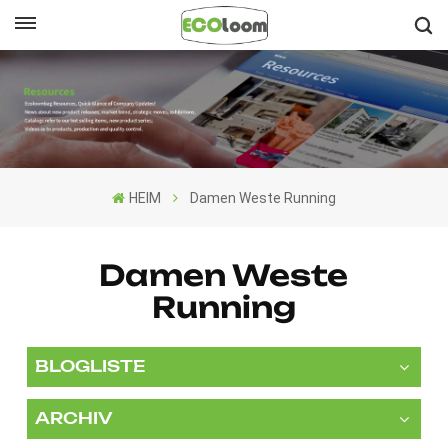
Deutsch
English
Français
HEIM
Damen Weste Running
Deutsch
Español
Damen Weste
Running
Nederlands
BLOGLISTE
ARCHIV