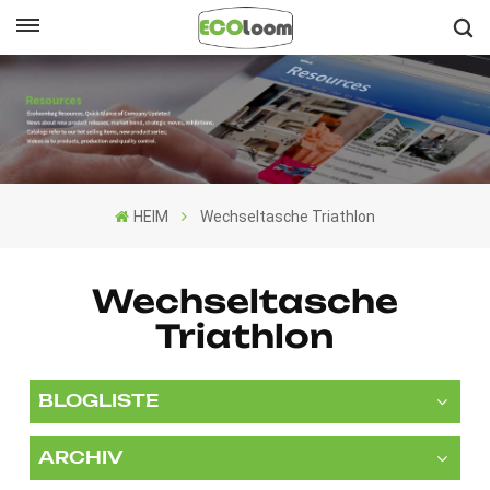
Deutsch
English
Français
HEIM
Wechseltasche Triathlon
Deutsch
Español
Wechseltasche
Triathlon
Nederlands
BLOGLISTE
ARCHIV