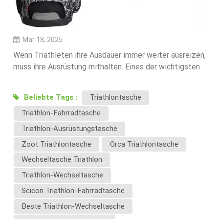
Mar 18, 2025
Wenn Triathleten ihre Ausdauer immer weiter ausreizen,
muss ihre Ausrüstung mithalten. Eines der wichtigsten
Utensilien? Die Triathlontasche – ein multifunktionales
Must-have für den Wettkampftag, das den Wechsel
Beliebte Tags :
Triathlontasche
zwischen Schwimmen, Radfahren und Laufen
Triathlon-Fahrradtasche
erleichtert. Sie bietet alle Funktionen für
Schwimmtasche, Fahrradtaschen usw. Hier erfahren Sie
Triathlon-Ausrüstungstasche
auf der Grundlage von Branchenfeedback und
Zoot Triathlontasche
Orca Triathlontasche
Marktforschung, wie sich der Markt für
Wechseltasche Triathlon
Triathlontaschen entwickelt – und wie wir Marken
dabei helfen, die Führung zu übernehmen.🔍 2026
Triathlon-Wechseltasche
Trends: Was Sportler von einem Triathlontasche 1.
Scicon Triathlon-Fahrradtasche
Leichte Triathlontasche mit maximaler
Beste Triathlon-Wechseltasche
StabilitätTriathleten sind ständig in Bewegung – ob