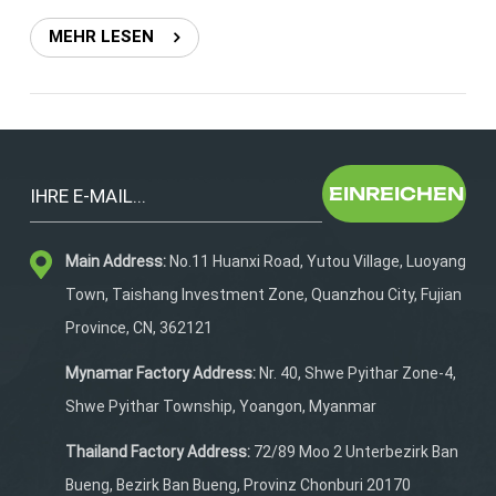
reißfestem Material ist dabei unerlässlich.Beliebte
MEHR LESEN
Materialien für 2026: Ripstop-Nylon Recyceltes RPET
mit TPU-Beschichtung Cordura-inspirierte leichte
Stoffe leichte Triathlon-Ausrüstungstasche, robuster
Triathlon-Rucksack, wasserdichte Renntagestasche2.
Wasserdicht und Nass-/TrockentrennungEine
leistungsstarke Wechseltasche für den Triathlon muss
EINREICHEN
nasse Ausrüstung wie Badeanzüge und Handtücher
aufnehmen können, ohne den restlichen Inhalt zu
durchnässen.Eigenschaften, die Sportler fordern:
Main Address:
No.11 Huanxi Road, Yutou Village, Luoyang
Wasserdichtes Schwimmfach Drainagelöcher oder
Town, Taishang Investment Zone, Quanzhou City, Fujian
belüftete Taschen Geruchsabweisende Futter
Province, CN, 362121
wasserdichte Triathlontasche, Triathlon-Rucksack mit
Nass-/Trockenfächern3. Intelligente Organisation für
Mynamar Factory Address:
Nr. 40, Shwe Pyithar Zone-4,
schnelle ÜbergängeZeit ist wichtig. Ein moderner
Shwe Pyithar Township, Yoangon, Myanmar
Triathlon-Wechselrucksack verfügt über farbcodierte
oder mit Symbolen beschriftete Fächer für: Schuhe und
Thailand Factory Address:
72/89 Moo 2 Unterbezirk Ban
Stollen Fahrradhelm und Handschuhe Ernährungs- und
Bueng, Bezirk Ban Bueng, Provinz Chonburi 20170