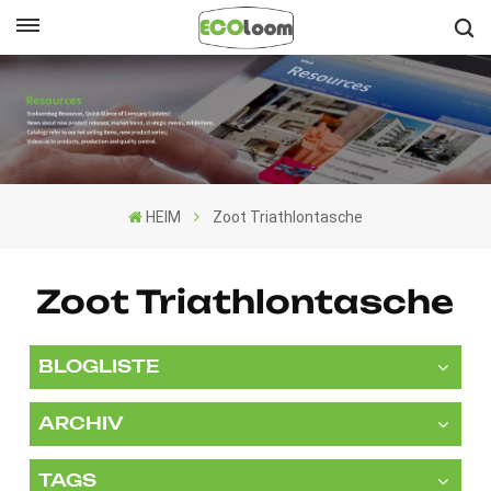
Deutsch
English
Français
HEIM
Zoot Triathlontasche
Deutsch
Español
Zoot Triathlontasche
Nederlands
BLOGLISTE
ARCHIV
TAGS