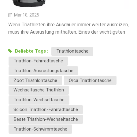
Mar 18, 2025
Wenn Triathleten ihre Ausdauer immer weiter ausreizen,
muss ihre Ausrüstung mithalten. Eines der wichtigsten
Utensilien? Die Triathlontasche – ein multifunktionales
Must-have für den Wettkampftag, das den Wechsel
Beliebte Tags :
Triathlontasche
zwischen Schwimmen, Radfahren und Laufen
Triathlon-Fahrradtasche
erleichtert. Sie bietet alle Funktionen für
Schwimmtasche, Fahrradtaschen usw. Hier erfahren Sie
Triathlon-Ausrüstungstasche
auf der Grundlage von Branchenfeedback und
Zoot Triathlontasche
Orca Triathlontasche
Marktforschung, wie sich der Markt für
Wechseltasche Triathlon
Triathlontaschen entwickelt – und wie wir Marken
dabei helfen, die Führung zu übernehmen.🔍 2026
Triathlon-Wechseltasche
Trends: Was Sportler von einem Triathlontasche 1.
Scicon Triathlon-Fahrradtasche
Leichte Triathlontasche mit maximaler
Beste Triathlon-Wechseltasche
StabilitätTriathleten sind ständig in Bewegung – ob
beim lokalen Training oder beim internationalen Rennen.
Triathlon-Schwimmtasche
Ein leichter Triathlon-Rucksack aus strapazierfähigem,