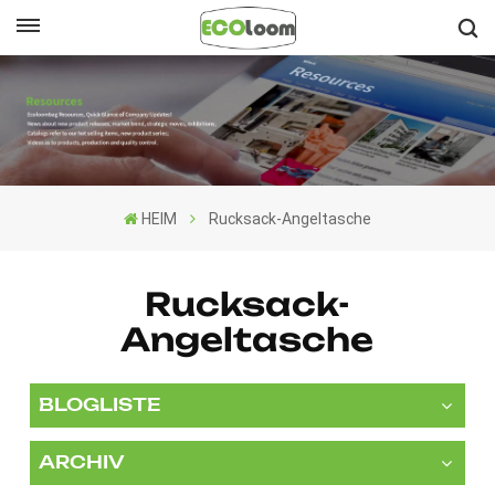
Deutsch
English
Français
HEIM
Rucksack-Angeltasche
Deutsch
Español
Rucksack-
Angeltasche
Nederlands
BLOGLISTE
ARCHIV