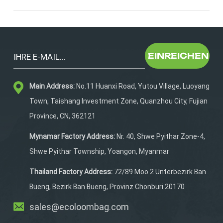
Strapazierfähigkeit. Zu den wichtigsten Materialien
gehören:Wasserabweisendes Polyester- oder Ripstop-
GewebeVerstärkte BodenplattenKorrosionsbeständige
ReißverschlüsseDiese Eigenschaften schützen die
Ausrüstung vor Wasser und rauen
EINREICHEN
Witterungsbedingungen.3. Intelligentes
OrganisationssystemEine gut durchdachte Angeltasche
beinhaltet:Mehrere Taschen für Werkzeug und
Main Address:
No.11 Huanxi Road, Yutou Village, Luoyang
KöderSchnellzugriffsfächerSpezielle Fächer für
Town, Taishang Investment Zone, Quanzhou City, Fujian
Zangen, Schnüre und HakenEine bessere Organisation
Province, CN, 362121
verbessert das gesamte Nutzererlebnis.4. Komfort und
TragbarkeitKomfort ist bei langen Angelausflügen
Mynamar Factory Address:
Nr. 40, Shwe Pyithar Zone-4,
unerlässlich. Achten Sie auf Folgendes:Gepolsterte
Shwe Pyithar Township, Yoangon, Myanmar
SchultergurteVerstellbare
TrageoptionenLeichtbauweiseEine gute Konstruktion
Thailand Factory Address:
72/89 Moo 2 Unterbezirk Ban
verringert die Ermüdung beim Transport.5. OEM-
Bueng, Bezirk Ban Bueng, Provinz Chonburi 20170
AnpassungsoptionenMarken müssen sich im Markt
differenzieren. Ein starker Lieferant sollte Folgendes
sales@ecoloombag.com
bieten:Individuelles Logo und BrandingEinzigartige