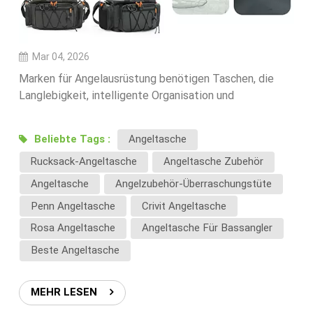
Mar 04, 2026
Marken für Angelausrüstung benötigen Taschen, die
Langlebigkeit, intelligente Organisation und
benutzerfreundliches Design vereinen. Die Wahl des
richtigen Lieferanten ist entscheidend, um diese
Beliebte Tags :
Angeltasche
Anforderungen zu erfüllen.Hier sind die wichtigsten
Rucksack-Angeltasche
Angeltasche Zubehör
Kriterien, auf die Marken bei der Auswahl von
Herstellern für Angeltaschen achten.1. Erweiterbares
Angeltasche
Angelzubehör-Überraschungstüte
SpeicherdesignModerne Angeltaschen sollten flexible
Penn Angeltasche
Crivit Angeltasche
Aufbewahrungsmöglichkeiten bieten,
Rosa Angeltasche
Angeltasche Für Bassangler
darunter:Erweiterbare obere FächerMehrere interne
TrennwändePlatz für Angelkoffer und ZubehörDies
Beste Angeltasche
ermöglicht es Anglern, ihre Ausrüstung effizient zu
organisieren.2. Wasserabweisende und langlebige
MEHR LESEN
MaterialienAngelumgebungen erfordern hohe