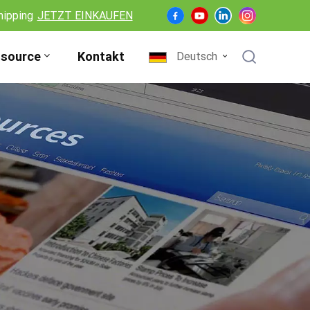
hipping
JETZT EINKAUFEN
source
Kontakt
Deutsch
English
Français
Deutsch
Español
Nederlands