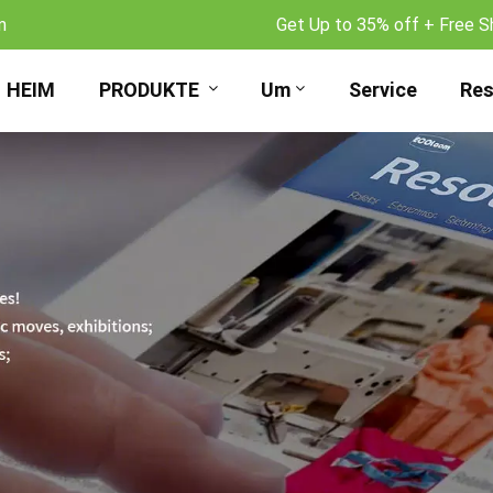
m
Get Up to 35% off + Free S
HEIM
PRODUKTE
Um
Service
Res