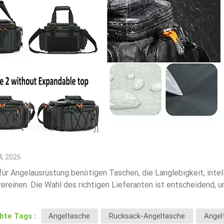
, 2026
ür Angelausrüstung benötigen Taschen, die Langlebigkeit, intel
ereinen. Die Wahl des richtigen Lieferanten ist entscheidend, u
ten Kriterien, auf die Marken bei der Auswahl von Herstellern f
rdesignModerne Angeltaschen sollten flexible Aufbewahrungsmög
ebte Tags :
Angeltasche
Rucksack-Angeltasche
Angel
hrere interne TrennwändePlatz für Angelkoffer und ZubehörDies