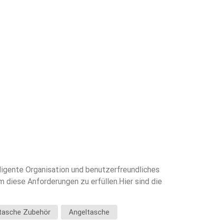
ligente Organisation und benutzerfreundliches
m diese Anforderungen zu erfüllen.Hier sind die
ür Angeltaschen achten.1. Erweiterbares
lichkeiten bieten, darunter:Erweiterbare obere
tasche Zubehör
Angeltasche
 ermöglicht es Anglern, ihre Ausrüstung effizient