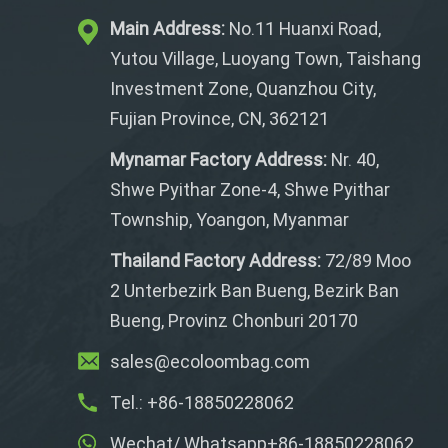
Main Address:
No.11 Huanxi Road,
Yutou Village, Luoyang Town, Taishang
Investment Zone, Quanzhou City,
Fujian Province, CN, 362121
Mynamar Factory Address:
Nr. 40,
Shwe Pyithar Zone-4, Shwe Pyithar
Township, Yoangon, Myanmar
Thailand Factory Address:
72/89 Moo
2 Unterbezirk Ban Bueng, Bezirk Ban
Bueng, Provinz Chonburi 20170
sales@ecoloombag.com
Tel.: +86-18850228062
Wechat/ Whatsapp+86-18850228062