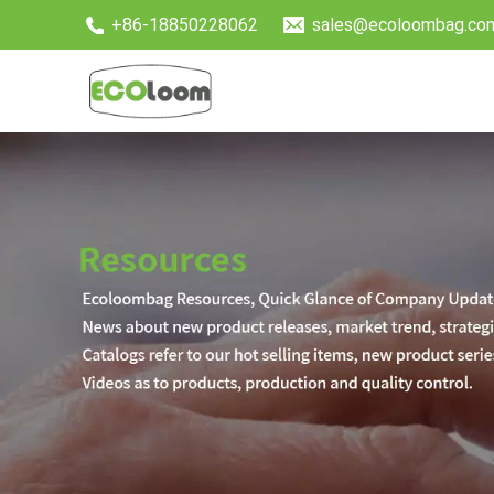
+86-18850228062
sales@ecoloombag.co