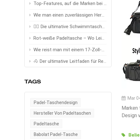
Top-Features, auf die Marken bei Anbietern von Angeltaschen achten
Wie man einen zuverlässigen Hersteller von Trinkwesten auswählt (OEM-Leitfaden)
🏊‍♂️ Die ultimative Schwimmtasche – Entwickelt für Schwimmer, gebaut für Höchstleistungen
Rot-weiße Padeltasche – Wo Leidenschaft auf Zielstrebigkeit trifft
Wie reist man mit einem 17-Zoll-Trolley stilvoll und clever?
🐴 Der ultimative Leitfaden für Reittaschen: Die größten Ausrüstungsprobleme der Reiter mit Stil und Funktion lösen
TAGS
Mar 04
Padel-Taschendesign
Marken f
Hersteller Von Padeltaschen
Design v
wichtigs
Padeltasche
Speiche
Babolat Padel-Tasche
Beli
FächerMe