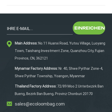
des Auf- und Abwippens beim LaufenIntelligente
Aufbewahrung für Gels, Handys und andere wichtige
DingeHersteller mit praktischer Erfahrung im Bereich
Laufräder können dazu beitragen, sowohl Design als
auch Funktionalität zu optimieren.2.
EINREICHEN
Anpassungsmöglichkeiten (OEM/ODM)Eine starke
OEM-Kompetenz ist für den Aufbau Ihrer
Markenidentität unerlässlich. Achten Sie auf
Main Address:
No.11 Huanxi Road, Yutou Village, Luoyang
Lieferanten, die Folgendes
Town, Taishang Investment Zone, Quanzhou City, Fujian
bieten:LogoanpassungStoff- und
Province, CN, 362121
FarboptionenVerbesserungen im funktionalen
DesignVerpackungslösungenEin flexibler Lieferant kann
Mynamar Factory Address:
Nr. 40, Shwe Pyithar Zone-4,
Ihr Konzept effizient in ein marktreifes Produkt
Shwe Pyithar Township, Yoangon, Myanmar
umsetzen.3. Mindestbestellmenge (MOQ)Für Startups
und wachsende Marken ist die Mindestbestellmenge
Thailand Factory Address:
72/89 Moo 2 Unterbezirk Ban
ein entscheidender Faktor.Zuverlässige Hersteller
Bueng, Bezirk Ban Bueng, Provinz Chonburi 20170
bieten in der Regel Folgendes an:Niedrige
Mindestbestellmenge (z. B. 300 Stück)Skalierbare
sales@ecoloombag.com
Produktion für das Wachstum Ihres Unternehmens.Dies