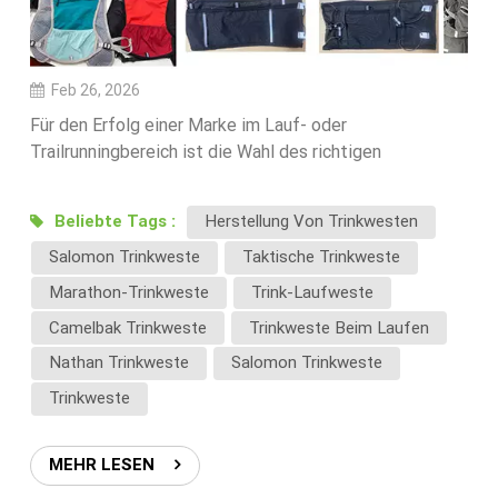
Feb 26, 2026
Für den Erfolg einer Marke im Lauf- oder
Trailrunningbereich ist die Wahl des richtigen
Herstellers von Trinkwesten entscheidend. Qualität,
Funktionalität und Tragekomfort Ihres Produkts
Beliebte Tags :
Herstellung Von Trinkwesten
beeinflussen die Kundenzufriedenheit und den
Salomon Trinkweste
Taktische Trinkweste
Markenruf maßgeblich.In diesem Leitfaden erläutern
wir Ihnen die wichtigsten Faktoren, die Sie bei der
Marathon-Trinkweste
Trink-Laufweste
Auswahl eines OEM-Lieferanten für Trinkwesten
Camelbak Trinkweste
Trinkweste Beim Laufen
berücksichtigen sollten.1. Produktkompetenz im
Nathan Trinkweste
Salomon Trinkweste
Bereich TrinksystemeEin professioneller Hersteller
sollte die Leistungsanforderungen an Trinkwesten
Trinkweste
verstehen, darunter:Kompatibilität mit Trinkblasen von
1,5 l bis 2 lLeichte und atmungsaktive
MEHR LESEN
MaterialienErgonomische Passform zur Reduzierung