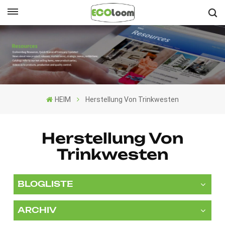
Deutsch
English
Français
HEIM
Herstellung Von Trinkwesten
Deutsch
Español
Herstellung Von
Trinkwesten
Nederlands
BLOGLISTE
ARCHIV