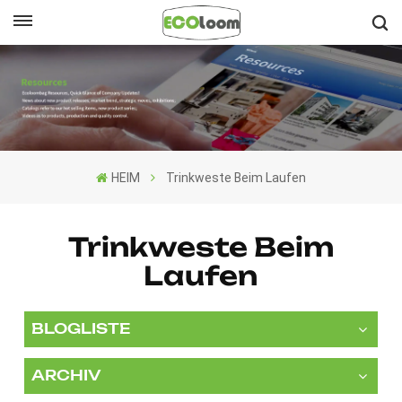
Deutsch
English
Français
HEIM
Trinkweste Beim Laufen
Deutsch
Español
Trinkweste Beim
Laufen
Nederlands
BLOGLISTE
ARCHIV