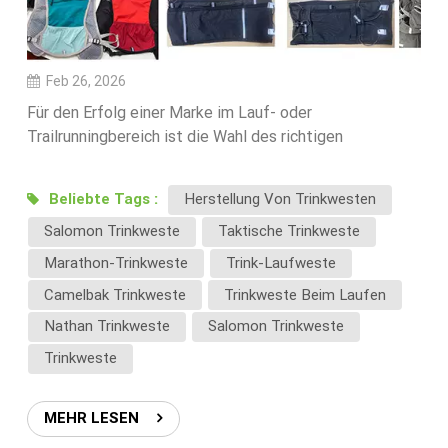
Feb 26, 2026
Für den Erfolg einer Marke im Lauf- oder
Trailrunningbereich ist die Wahl des richtigen
Herstellers von Trinkwesten entscheidend. Qualität,
Funktionalität und Tragekomfort Ihres Produkts
Beliebte Tags :
Herstellung Von Trinkwesten
beeinflussen die Kundenzufriedenheit und den
Salomon Trinkweste
Taktische Trinkweste
Markenruf maßgeblich.In diesem Leitfaden erläutern
wir Ihnen die wichtigsten Faktoren, die Sie bei der
Marathon-Trinkweste
Trink-Laufweste
Auswahl eines OEM-Lieferanten für Trinkwesten
Camelbak Trinkweste
Trinkweste Beim Laufen
berücksichtigen sollten.1. Produktkompetenz im
Nathan Trinkweste
Salomon Trinkweste
Bereich TrinksystemeEin professioneller Hersteller
sollte die Leistungsanforderungen an Trinkwesten
Trinkweste
verstehen, darunter:Kompatibilität mit Trinkblasen von
1,5 l bis 2 lLeichte und atmungsaktive
MEHR LESEN
MaterialienErgonomische Passform zur Reduzierung