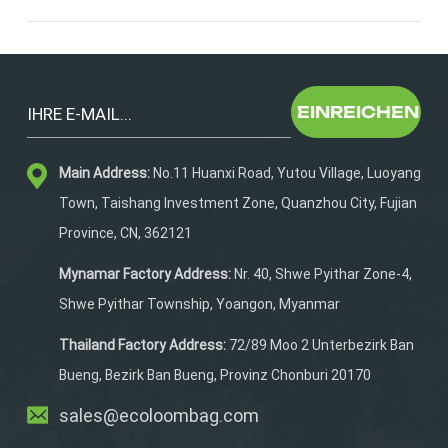
des Auf- und Abwippens beim LaufenIntelligente
Aufbewahrung für Gels, Handys und andere wichtige
DingeHersteller mit praktischer Erfahrung im Bereich
Laufräder können dazu beitragen, sowohl Design als
auch Funktionalität zu optimieren.2.
EINREICHEN
Anpassungsmöglichkeiten (OEM/ODM)Eine starke
OEM-Kompetenz ist für den Aufbau Ihrer
Markenidentität unerlässlich. Achten Sie auf
Main Address:
No.11 Huanxi Road, Yutou Village, Luoyang
Lieferanten, die Folgendes
Town, Taishang Investment Zone, Quanzhou City, Fujian
bieten:LogoanpassungStoff- und
Province, CN, 362121
FarboptionenVerbesserungen im funktionalen
DesignVerpackungslösungenEin flexibler Lieferant kann
Mynamar Factory Address:
Nr. 40, Shwe Pyithar Zone-4,
Ihr Konzept effizient in ein marktreifes Produkt
Shwe Pyithar Township, Yoangon, Myanmar
umsetzen.3. Mindestbestellmenge (MOQ)Für Startups
und wachsende Marken ist die Mindestbestellmenge
Thailand Factory Address:
72/89 Moo 2 Unterbezirk Ban
ein entscheidender Faktor.Zuverlässige Hersteller
Bueng, Bezirk Ban Bueng, Provinz Chonburi 20170
bieten in der Regel Folgendes an:Niedrige
Mindestbestellmenge (z. B. 300 Stück)Skalierbare
sales@ecoloombag.com
Produktion für das Wachstum Ihres Unternehmens.Dies