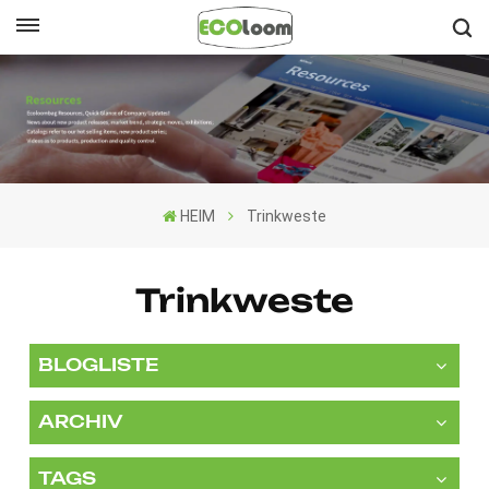
Deutsch
English
Français
HEIM
Trinkweste
Deutsch
Español
Trinkweste
Nederlands
BLOGLISTE
ARCHIV
TAGS