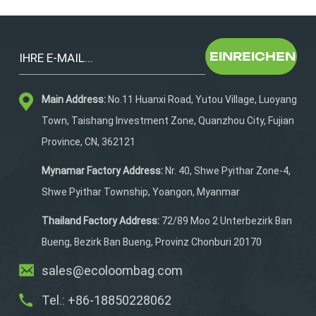
DingeHersteller mit praktischer Erfahrung im Bereich
Laufräder können dazu beitragen, sowohl Design als
auch Funktionalität zu optimieren.2.
EINREICHEN
Anpassungsmöglichkeiten (OEM/ODM)Eine starke
OEM-Kompetenz ist für den Aufbau Ihrer
Markenidentität unerlässlich. Achten Sie auf
Main Address:
No.11 Huanxi Road, Yutou Village, Luoyang
Lieferanten, die Folgendes
Town, Taishang Investment Zone, Quanzhou City, Fujian
bieten:LogoanpassungStoff- und
Province, CN, 362121
FarboptionenVerbesserungen im funktionalen
DesignVerpackungslösungenEin flexibler Lieferant kann
Mynamar Factory Address:
Nr. 40, Shwe Pyithar Zone-4,
Ihr Konzept effizient in ein marktreifes Produkt
Shwe Pyithar Township, Yoangon, Myanmar
umsetzen.3. Mindestbestellmenge (MOQ)Für Startups
und wachsende Marken ist die Mindestbestellmenge
Thailand Factory Address:
72/89 Moo 2 Unterbezirk Ban
ein entscheidender Faktor.Zuverlässige Hersteller
Bueng, Bezirk Ban Bueng, Provinz Chonburi 20170
bieten in der Regel Folgendes an:Niedrige
Mindestbestellmenge (z. B. 300 Stück)Skalierbare
sales@ecoloombag.com
Produktion für das Wachstum Ihres Unternehmens.Dies
ermöglicht es Ihnen, den Markt ohne hohes Risiko zu
Tel.: +86-18850228062