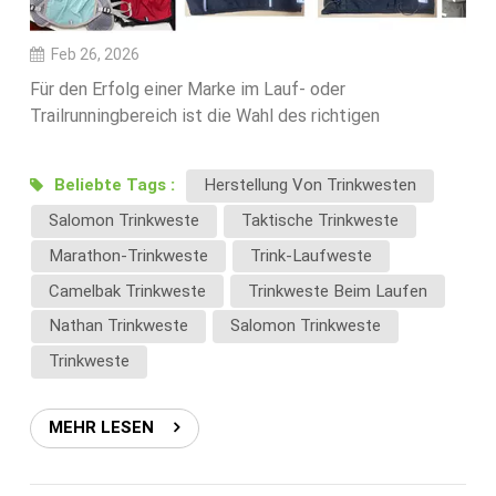
Feb 26, 2026
Für den Erfolg einer Marke im Lauf- oder
Trailrunningbereich ist die Wahl des richtigen
Herstellers von Trinkwesten entscheidend. Qualität,
Funktionalität und Tragekomfort Ihres Produkts
Beliebte Tags :
Herstellung Von Trinkwesten
beeinflussen die Kundenzufriedenheit und den
Salomon Trinkweste
Taktische Trinkweste
Markenruf maßgeblich.In diesem Leitfaden erläutern
wir Ihnen die wichtigsten Faktoren, die Sie bei der
Marathon-Trinkweste
Trink-Laufweste
Auswahl eines OEM-Lieferanten für Trinkwesten
Camelbak Trinkweste
Trinkweste Beim Laufen
berücksichtigen sollten.1. Produktkompetenz im
Nathan Trinkweste
Salomon Trinkweste
Bereich TrinksystemeEin professioneller Hersteller
sollte die Leistungsanforderungen an Trinkwesten
Trinkweste
verstehen, darunter:Kompatibilität mit Trinkblasen von
1,5 l bis 2 lLeichte und atmungsaktive
MEHR LESEN
MaterialienErgonomische Passform zur Reduzierung
des Auf- und Abwippens beim LaufenIntelligente
Aufbewahrung für Gels, Handys und andere wichtige